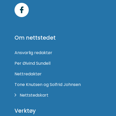
Følg
oss
på
Om nettstedet
Facebook
Ansvarlig redaktør
Per Øivind Sundell
Nettredaktør
Tone Knutsen og Solfrid Johnsen
Nettstedskart
Verktøy