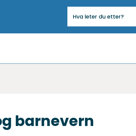
VIKTIG
MELDING
og barnevern