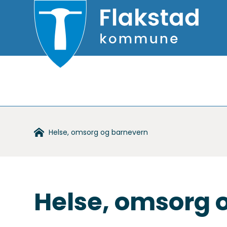
Flakstad
kommune
Du
Helse, omsorg og barnevern
er
her:
Helse, omsorg 