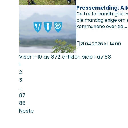
Pressemelding: All
De tre forhandlingsut
ble mandag enige om en 
kommunene over tid ...
21.04.2026 kl. 14.00
Publisert
Viser
1-10
av
872
artikler,
side
1
av
88
1
2
3
...
87
88
Neste