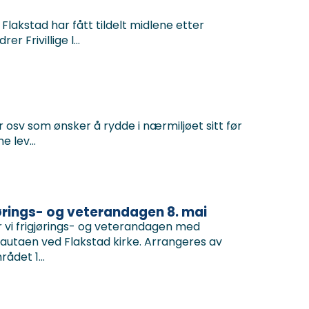
lakstad har fått tildelt midlene etter
 Frivillige l...
er osv som ønsker å rydde i nærmiljøet sitt før
 lev...
ørings- og veterandagen 8. mai
r vi frigjørings- og veterandagen med
autaen ved Flakstad kirke. Arrangeres av
det 1...