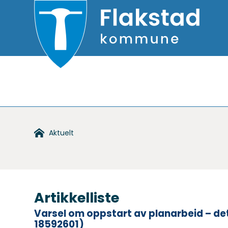
Flakstad
kommune
Du
Aktuelt
er
her:
Artikkelliste
Varsel om oppstart av planarbeid – det
18592601)