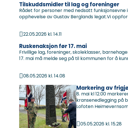
Tilskuddsmidler til lag og foreninger
Rådet for personer med nedsatt funksjonsevne i F
opphevelse av Gustav Berglands legat.Vi oppfordrer
22.05.2026 kl. 14.11
Publisert
Ruskenaksjon før 17. mai
Frivillige lag, foreninger, skoleklasser, barnehag
17. mai må melde seg på til kommunen for å kunne
08.05.2026 kl. 14.08
Publisert
Markering av frigj
8. mai kl 12.00 markere
kransenedlegging på b
Lofoten Heimevernsområ
05.05.2026 kl. 15.28
Publisert