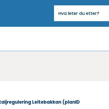
VIKTIG
MELDING
aljregulering Leitebakkan (planID