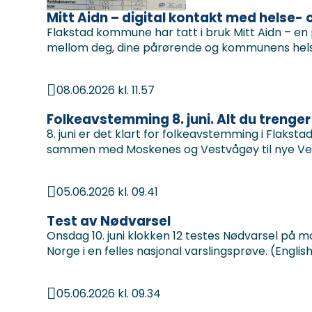
Mitt Aidn – digital kontakt med helse
Flakstad kommune har tatt i bruk Mitt Aidn – en p
mellom deg, dine pårørende og kommunens helse
08.06.2026 kl. 11.57
Publisert
Folkeavstemming 8. juni. Alt du trenger 
8. juni er det klart for folkeavstemming i Fla
sammen med Moskenes og Vestvågøy til nye Ves
05.06.2026 kl. 09.41
Publisert
Test av Nødvarsel
Onsdag 10. juni klokken 12 testes Nødvarsel på mo
Norge i en felles nasjonal varslingsprøve. (English .
05.06.2026 kl. 09.34
Publisert