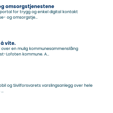
- og omsorgstjenestene
ortal for trygg og enkel digital kontakt
- og omsorgstje...
å vite.
kstad over en mulig kommunesammenslåing
t-Lofoten kommune. A...
bil og Sivilforsvarets varslingsanlegg over hele
..