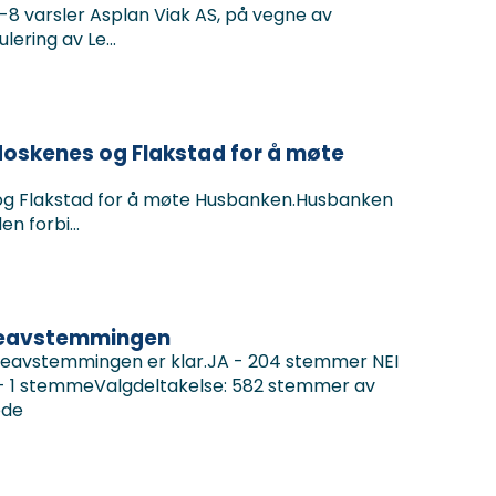
2-8 varsler Asplan Viak AS, på vegne av
ering av Le...
i Moskenes og Flakstad for å møte
es og Flakstad for å møte Husbanken.Husbanken
n forbi...
lkeavstemmingen
lkeavstemmingen er klar.JA - 204 stemmer NEI
- 1 stemmeValgdeltakelse: 582 stemmer av
ede