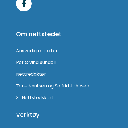
Følg
oss
på
Om nettstedet
Facebook
Ansvarlig redaktør
Per Øivind Sundell
Nettredaktør
Tone Knutsen og Solfrid Johnsen
Nettstedskart
Verktøy