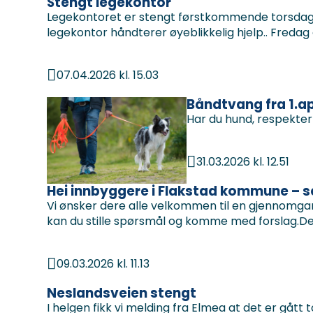
Stengt legekontor
Legekontoret er stengt førstkommende torsdag, 
legekontor håndterer øyeblikkelig hjelp.. Fredag e
07.04.2026 kl. 15.03
Publisert
Båndtvang fra 1.ap
Har du hund, respekt
31.03.2026 kl. 12.51
Publisert
Hei innbyggere i Flakstad kommune – s
Vi ønsker dere alle velkommen til en gjennomga
kan du stille spørsmål og komme med forslag.Det
09.03.2026 kl. 11.13
Publisert
Neslandsveien stengt
I helgen fikk vi melding fra Elmea at det er gått 