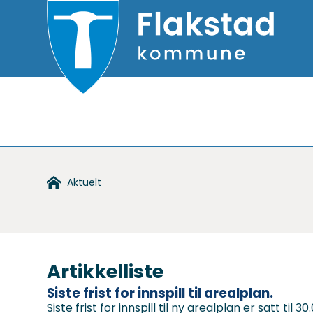
Flakstad
kommune
Du
Aktuelt
er
her:
Artikkelliste
Siste frist for innspill til arealplan.
Siste frist for innspill til ny arealplan er satt t