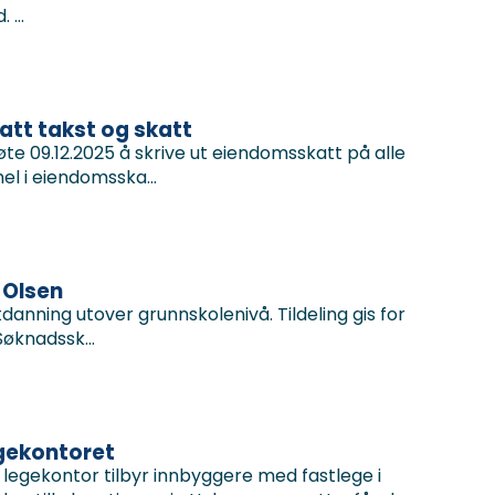
 ...
tt takst og skatt
 09.12.2025 å skrive ut eiendomsskatt på alle
 i eiendomsska...
 Olsen
anning utover grunnskolenivå. Tildeling gis for
øknadssk...
egekontoret
legekontor tilbyr innbyggere med fastlege i