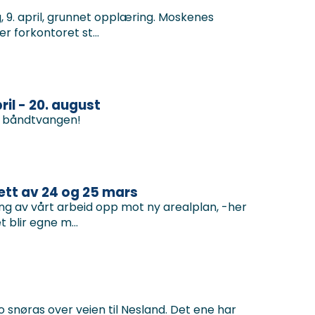
9. april, grunnet opplæring. Moskenes
r forkontoret st...
ril - 20. august
er båndtvangen!
ett av 24 og 25 mars
ng av vårt arbeid opp mot ny arealplan, -her
 blir egne m...
to snøras over veien til Nesland. Det ene har