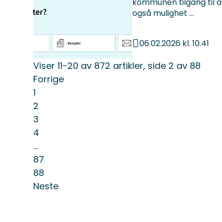
kommunen tilgang til å 
også mulighet ...
06.02.2026 kl. 10.41
Publisert
Viser
11-20
av
872
artikler,
side
2
av
88
Forrige
1
2
3
4
...
87
88
Neste