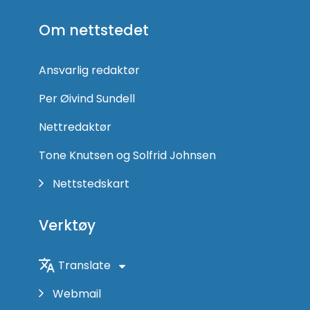
oss
på
Om nettstedet
Facebook
Ansvarlig redaktør
Per Øivind Sundell
Nettredaktør
Tone Knutsen og Solfrid Johnsen
Nettstedskart
Verktøy
Translate
Webmail