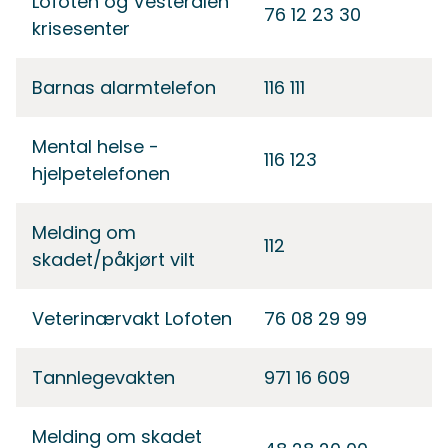
Lofoten og Vesterålen
76 12 23 30
krisesenter
Barnas alarmtelefon
116 111
Mental helse -
116 123
hjelpetelefonen
Melding om
112
skadet/påkjørt vilt
Veterinærvakt Lofoten
76 08 29 99
Tannlegevakten
971 16 609
Melding om skadet