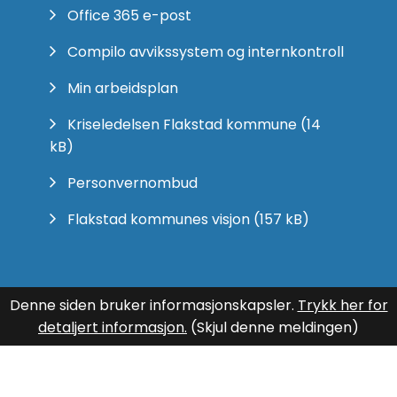
Office 365 e-post
Compilo avvikssystem og internkontroll
Min arbeidsplan
Kriseledelsen Flakstad kommune
(14
kB)
Personvernombud
Flakstad kommunes visjon
(157 kB)
Denne siden bruker informasjonskapsler.
Trykk her for
detaljert informasjon.
(Skjul denne meldingen)