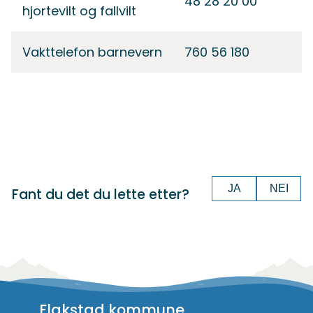
48 28 20 00
hjortevilt og fallvilt
Vakttelefon barnevern
760 56 180
JA
NEI
Fant du det du lette etter?
Flakstad kommune