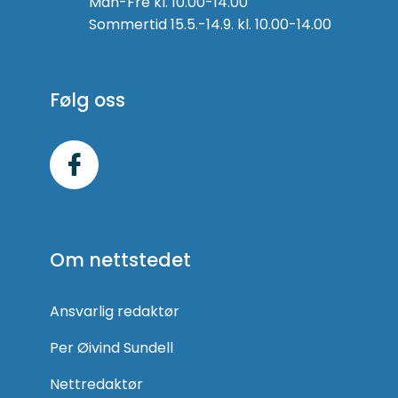
Man-Fre kl. 10.00-14.00
Sommertid 15.5.-14.9. kl. 10.00-14.00
Følg oss
Følg
oss
på
Om nettstedet
Facebook
Ansvarlig redaktør
Per Øivind Sundell
Nettredaktør