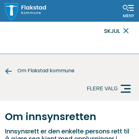
Flakstad
SKJUL
kommune
VIKTIG
MELDING
Om Flakstad kommune
FLERE VALG
Om innsynsretten
Innsynsrett er den enkelte persons rett til
å gjøre seg kjent med opplysninger i