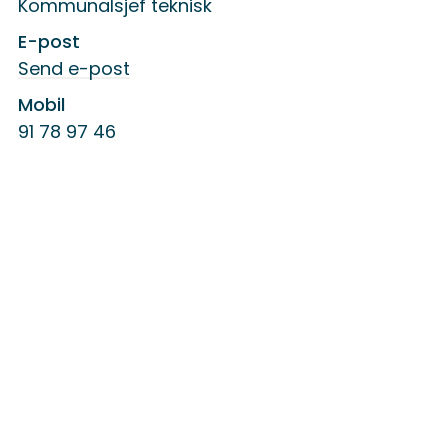
Kommunalsjef teknisk
E-post
til
Send e-post
Oddbjørn
Johannessen
Mobil
91 78 97 46