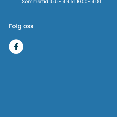
Sommertid 15.5.-14.9. kl. 10.00-14.00
Følg oss
Følg
oss
på
Facebook