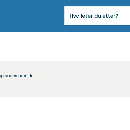
VIKTIG
MELDING
planens arealdel