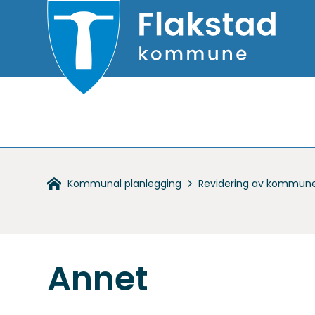
Flakstad
kommune
Du
Kommunal planlegging
Revidering av kommune
er
her:
Annet