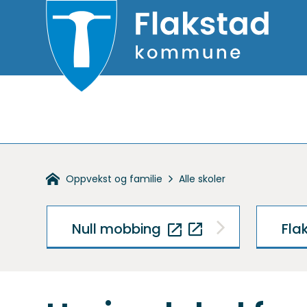
Flakstad
kommune
Du
Oppvekst og familie
Alle skoler
er
her:
Null mobbing
Fla