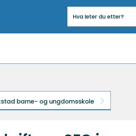
VIKTIG
MELDING
kstad barne- og ungdomsskole