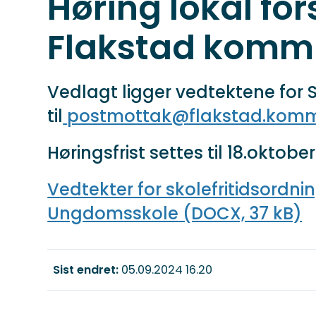
Høring lokal for
Flakstad kom
Vedlagt ligger vedtektene for S
til
postmottak@flakstad.kom
Høringsfrist settes til 18.oktober
Vedtekter for skolefritidsordn
Ungdomsskole
(DOCX, 37 kB)
Sist endret
05.09.2024 16.20