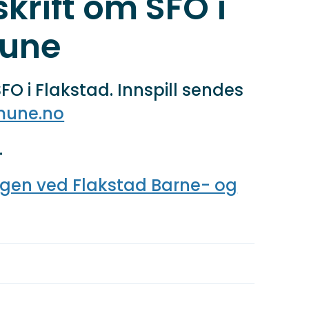
skrift om SFO i
mune
FO i Flakstad. Innspill sendes
mune.no
.
ingen ved Flakstad Barne- og