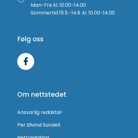
Man-Fre kl. 10.00-14.00
Sommertid 15.5.-14.9. kl. 10.00-14.00
Følg oss
Følg
oss
på
Om nettstedet
Facebook
Ansvarlig redaktør
Per Øivind Sundell
Nettredaktør