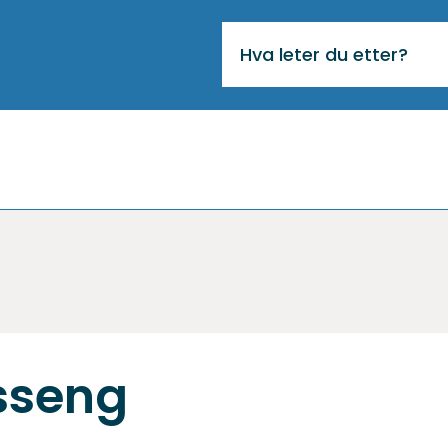
VIKTIG
MELDING
sseng