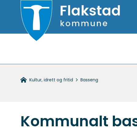
Flakstad
kommune
Du
Kultur, idrett og fritid
Basseng
er
her:
Kommunalt ba