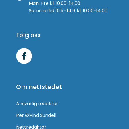
Man-Fre kl. 10.00-14.00
Sommertid 15.5.-14.9. kl. 10.00-14.00
Følg oss
Følg
oss
på
Om nettstedet
Facebook
Ansvarlig redaktør
Per Øivind Sundell
Nettredaktør