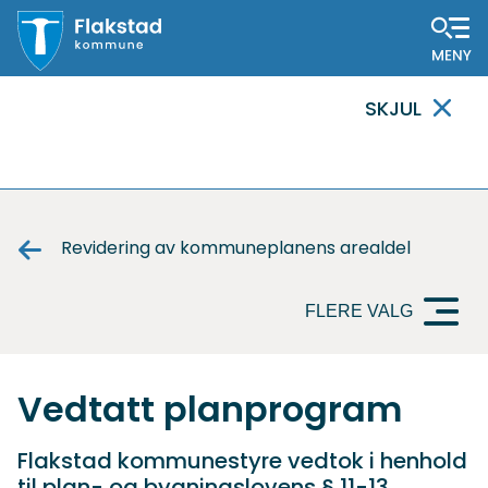
Flakstad
SKJUL
kommune
VIKTIG
MELDING
Revidering av kommuneplanens arealdel
FLERE VALG
Vedtatt planprogram
Flakstad kommunestyre vedtok i henhold
til plan- og bygningslovens § 11-13