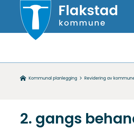
Flakstad
kommune
Du
Kommunal planlegging
Revidering av kommune
er
her:
2. gangs behan