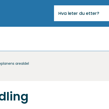
VIKTIG
MELDING
planens arealdel
dling