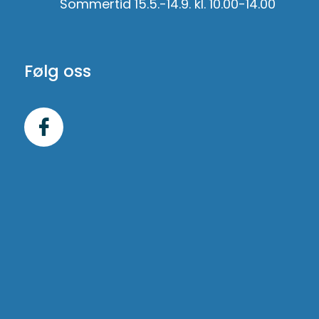
Sommertid 15.5.-14.9. kl. 10.00-14.00
Følg oss
Følg
oss
på
Facebook