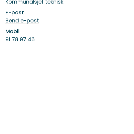
Kommunalsjef teknisk
E-post
til
Send e-post
Oddbjørn
Johannessen
Mobil
91 78 97 46